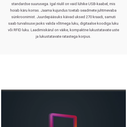
standardse suurusega. Igal riiulil on vaid lühike USB-kaabel, mis
hoiab käru korras. Jaama kujundus toetab seadmete juhtmevaba
sünkroonimist. Juurdepääsuks käivad uksed 270 kraadi, samuti
saab turvalisuse jaoks valida võtmega luku, digitaalse koodiga luku
või RFID luku. Laadimiskärul on väike, kompaktne lukustatavate uste
ja lukustatavate ratastega korpus.