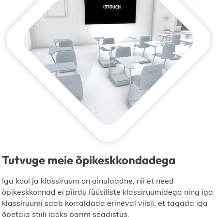
Tutvuge meie õpikeskkondadega
Iga kool ja klassiruum on ainulaadne, nii et need
õpikeskkonnad ei piirdu füüsiliste klassiruumidega ning iga
klassiruumi saab korraldada erineval viisil, et tagada iga
õpetaja stiili jaoks parim seadistus.