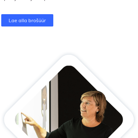
Lae alla brošüür