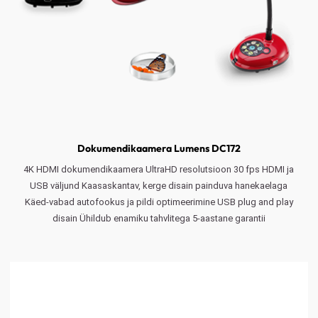
Dokumendikaamera Lumens DC172
4K HDMI dokumendikaamera UltraHD resolutsioon 30 fps HDMI ja
USB väljund Kaasaskantav, kerge disain painduva hanekaelaga
Käed-vabad autofookus ja pildi optimeerimine USB plug and play
disain Ühildub enamiku tahvlitega 5-aastane garantii