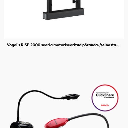
Vogel's RISE 2000 seeria motoriseeritud põranda-/seinastatiiv interaktiivsele ekraanile