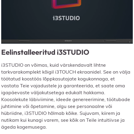
Eelinstalleeritud i3STUDIO
i3STUDIO on võimas, kuid värskendavalt lihtne
tarkvarakomplekt kõigil i3TOUCH ekraanidel. See on välja
töötatud koostöös lõppkasutajate kogukonnaga, et
vastata Teie vajadustele ja garanteerida, et saate oma
igapäevaste väljakutsetega edukalt hakkama.
Koosolekute läbiviimine, ideede genereerimine, töötubade
juhtimine või õpetamine, olgu see personaalne või
hübriidne, i3STUDIO hõlmab kõike. Sujuvam, kiirem ja
nutikam kui kunagi varem, see kõik on Teile intuitiivse ja
ägeda kogemusega.