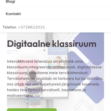
Blogi
Kontakt
Telefon:
+3726622031
Digitaalne klassiruum
Interaktiivseid lahendusi on võimalik oma
klassiruumi integreerida mitmel moel, digitaalsesse
klassiruumi soovitame meie terviklahendust.
Terviklahendus sisaldab nii tarkvara kui ka riistvara,
mis aitab teil viia õppetunnid järgmisele tasemele,
hoides teie õpilasi turvaliselt, kaasatuna ja
motiveerituna.