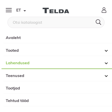

ET


Avaleht
Tooted

Lahendused

Teenused

Tootjad
Tehtud tööd