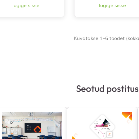
logige sisse
logige sisse


Kiirvaade
Kiirvaade
Kuvatakse 1–6 toodet (kokk
Seotud postitu