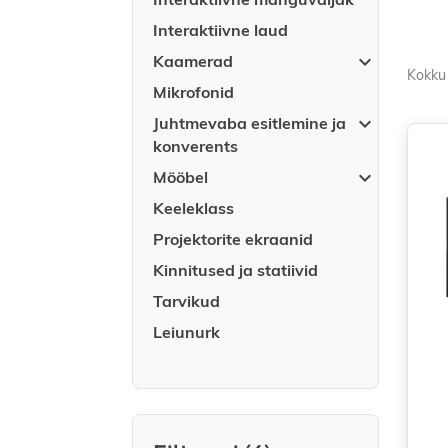
Interaktiivne laud

Kaamerad
Kokku 
Mikrofonid

Juhtmevaba esitlemine ja
konverents

Mööbel
Keeleklass
Projektorite ekraanid
Kinnitused ja statiivid
Tarvikud
Leiunurk