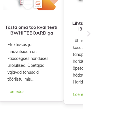
Lihtsustage õpetamist
Tõsta oma töö kvaliteeti
i3LEARNHUBiga
i3WHITEBOARDiga
Tõhusus ja
Efektiivsus ja
kasutusmugavus on
innovatsioon on
tänapäeva digitaalses
kaasaegses hariduses
hariduse ajastul
üliolulised. Õpetajad
õpetajatele
vajavad tõhusaid
hädavajalikud.
tööriistu, mis...
Haridustöötajad...
Loe edasi
Loe edasi