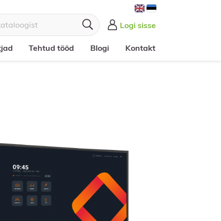


Logi sisse
tjad
Tehtud tööd
Blogi
Kontakt