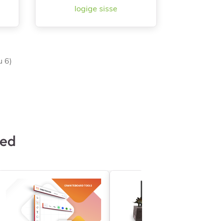
logige sisse

Kiirvaade
u 6)
sed