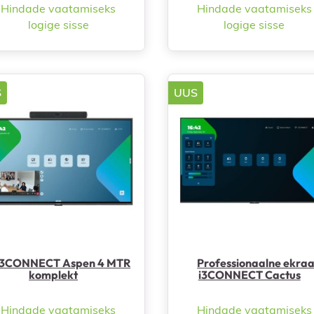
Hindade vaatamiseks
Hindade vaatamiseks
logige sisse
logige sisse


Kiirvaade
Kiirvaade
S
UUS
i3CONNECT Aspen 4 MTR
Professionaalne ekra
komplekt
i3CONNECT Cactus
Hindade vaatamiseks
Hindade vaatamiseks