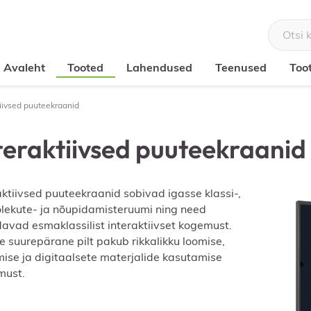
Avaleht
Tooted
Lahendused
Teenused
Too
tiivsed puuteekraanid
teraktiivsed puuteekraanid
aktiivsed puuteekraanid sobivad igasse klassi-,
lekute- ja nõupidamisteruumi ning need
davad esmaklassilist interaktiivset kogemust.
 suurepärane pilt pakub rikkalikku loomise,
ise ja digitaalsete materjalide kasutamise
must.