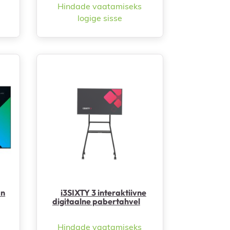
Hindade vaatamiseks
logige sisse

Kiirvaade
an
i3SIXTY 3 interaktiivne
digitaalne pabertahvel
Hindade vaatamiseks