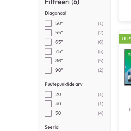
Filtreeri (6)
Diagonaal
50"
(1)
55"
(2)
UU
65"
(6)
75"
(5)
86"
(5)
98"
(2)
Puutepunktide arv
20
(1)
40
(1)
50
(4)
Seeria