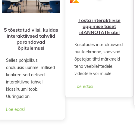
Tõsta interaktiivse
õppimise taset
5 tõestatud viisi, kuidas
i3ANNOTATE abil
interaktiivsed tahvlid
parandavad
Kasutades interaktiivseid
õpitulemusi
puuteekraane, soovivad
õpetajad tihti märkmeid
Selles põhjalikus
teha veebilehtedele,
analüüsis uurime, millised
videotele või muule...
konkreetsed eelised
interaktiivne tahvel
Loe edasi
klassiruumi toob.
Uuringud on...
Loe edasi