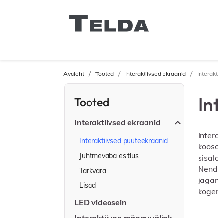
Avaleht
Tooted
Interaktiivsed ekraanid
Interak
In
Tooted

Interaktiivsed ekraanid
Inter
Interaktiivsed puuteekraanid
kooso
Juhtmevaba esitlus
sisal
Nende
Tarkvara
jagam
Lisad
koge
LED videosein
Interaktiivne mänguväljak